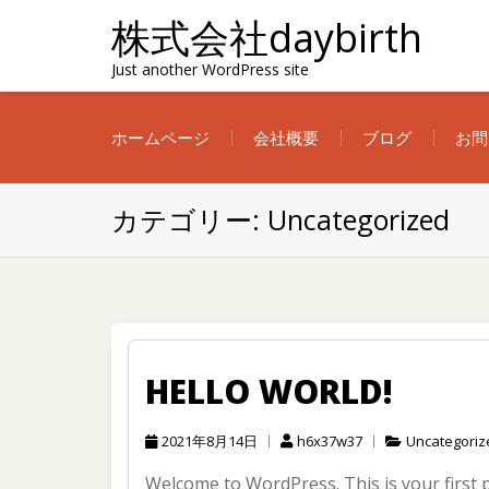
Skip
株式会社daybirth
to
content
Just another WordPress site
ホームページ
会社概要
ブログ
お問
カテゴリー:
Uncategorized
HELLO WORLD!
2021年8月14日
h6x37w37
Uncategoriz
Welcome to WordPress. This is your first pos