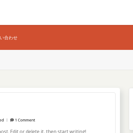
い合わせ
ed
1 Comment
t. Edit or delete it, then start writing!