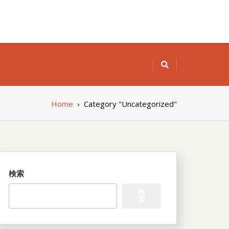
Home
›
Category "Uncategorized"
検索
検
索